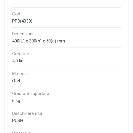
Cod
PP3(4030)
Dimensiuni
400(L) х 300(h) х 50(g) mm
Greutate
4,0 kg
Material
Otel
Greutate suportata
6 kg
Deschidere usa
PUSH