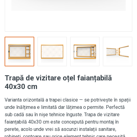
Trapă de vizitare oțel faianțabilă
40x30 cm
Varianta orizontală a trapei clasice — se potrivește în spații
unde înălțimea e limitată dar lățimea o permite. Perfectă
sub cadă sau în nișe tehnice înguste. Trapa de vizitare
faianțabilă 40x30 cm este concepută pentru montaj în
perete, acolo unde vrei să ascunzi instalații sanitare,
robineți, contoare sau orice element tehnic care necesită