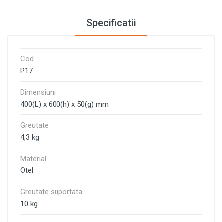
Specificatii
Cod
P17
Dimensiuni
400(L) х 600(h) х 50(g) mm
Greutate
4,3 kg
Material
Otel
Greutate suportata
10 kg